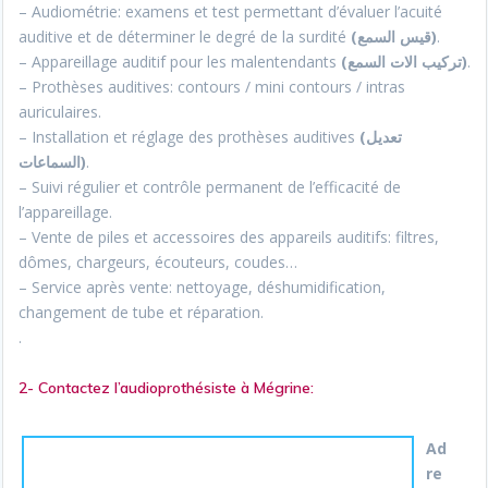
– Audiométrie: examens et test permettant d’évaluer l’acuité
auditive et de déterminer le degré de la surdité
(قيس السمع)
.
– Appareillage auditif pour les malentendants
(تركيب الات السمع)
.
– Prothèses auditives: contours / mini contours / intras
auriculaires.
– Installation et réglage des prothèses auditives
(تعديل
السماعات)
.
– Suivi régulier et contrôle permanent de l’efficacité de
l’appareillage.
– Vente de piles et accessoires des appareils auditifs: filtres,
dômes, chargeurs, écouteurs, coudes…
– Service après vente: nettoyage, déshumidification,
changement de tube et réparation.
.
2- Contactez l’audioprothésiste à Mégrine:
Ad
re