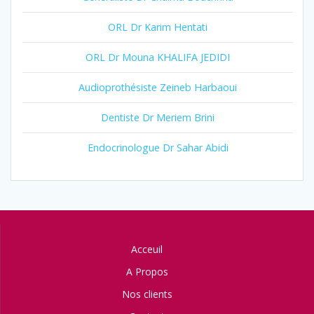
ORL Dr Karim Hentati
ORL Dr Mouna KHALIFA JEDIDI
Audioprothésiste Zeineb Harbaoui
Dentiste Dr Meriem Brini
Endocrinologue Dr Sahar Abidi
Acceuil
A Propos
Nos clients