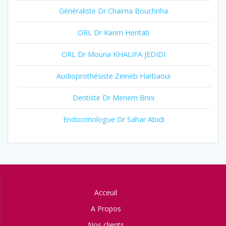
Généraliste Dr Chaima Bouchriha
ORL Dr Karim Hentati
ORL Dr Mouna KHALIFA JEDIDI
Audioprothésiste Zeineb Harbaoui
Dentiste Dr Meriem Brini
Endocrinologue Dr Sahar Abidi
Acceuil
A Propos
Nos clients