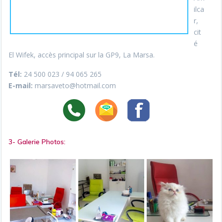
ilca
r,
cit
é
El Wifek, accès principal sur la GP9, La Marsa.
Tél:
24 500 023 / 94 065 265
E-mail:
marsaveto@hotmail.com
3- Galerie Photos: